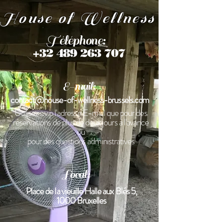
House of Wellness
Téléphone:
+32 489 263 707
E-mail:
contact@house-of-wellness-brussels.com
Utilisez s.v.p l'adresse E-mail que pour des
réservations de plus de deux jours à l'avance
ou
pour des questions administratives
Local:
Place de la vieuille Halle aux Blés 5,
1000 Bruxelles