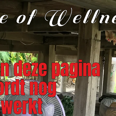
 of Welln
n deze pagina
rdt nog
werkt