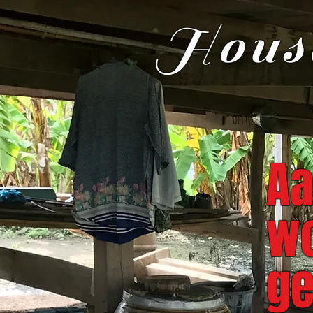
House
Aa
wo
ge