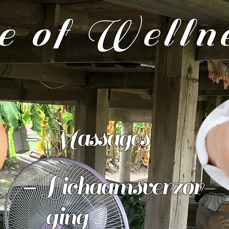
 of Welln
-
Massages
-
Lichaamsverzor-
ging